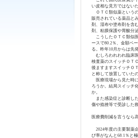
い皮相な見方ではない
ＯＴＣ類似薬というの
販売されている薬品と
剤、湿布や塗布剤を含
剤、粘膜保護や胃酸分
こうしたＯＴＣ類似医
ースで80.2％、金額
る。昨年10月からは
むしろわれわれ臨床医
検査薬のスイッチＯＴ
後ますますスイッチＯ
と称して放置していた
医療現場から見た時に
ろうか。結局スイッチ
か。
また感染症と診断した
傷や捻挫等で受診した
医療費削減を言うなら
2024年度の主要製薬
び率がなんと68.1％