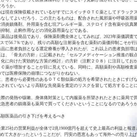
だろうか。
は現在保険収載されているがすでにスイッチＯＴＣ薬としてドラック
みなしてよいだろう。この主たるものは、配合された風邪薬や呼吸器用
む消炎鎮痛剤、外用薬を含む坑アレルギー薬、ステロイド含有薬や抗真
泌抑制、止痢作用などの消化器用薬などである。
薬品は後発品であり、保険薬剤費全体としてみれば、2023年薬価調査
ベースで56.7％であり、残りの高額な注射薬を含む薬剤の薬価抑制こそが
先発品に患者負担となる選定療養が導入されたが、これ以上の患者負担増
は、「骨太の方針」に記載された「セルフメディケーション推進の観
Ｃ化に向けた実効的な方策の検討」の方針（注釈２０８）に注目してお
ＴＣ薬が増加することが目に見えている。同時に、高額薬剤や高額検査
のでは医療保険の崩壊につながりかねない。
、患者から必要性のあるＯＴＣ類似薬の処方を希望されたときにすげ
化されていないより高額な先発薬を査定のリスクを冒して処方すること
際の発熱や咳嗽、身体痛対策として内服薬を所望されたときに薬局で
救急患者の鎮痛薬も薬局で買ってくださいということになるのであろう
高額医薬品の引き下げを考えるべき
企業25社の営業利益が全体で2兆1900億円を超えて史上最高の利益と報
と極めて大きかったということだが、円安の恩恵もあって海外への売り上