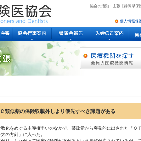
協会の活動・主張【静岡県保
個人情報保
】ＯＴＣ類似薬の保険収載外しより優先すべき課題がある
数化をめぐる主導権争いのなかで、某政党から突発的に出された「Ｏ
骨太の方針」に入った。
がり、したがって医療保険料が下がるという見解が流されているが、