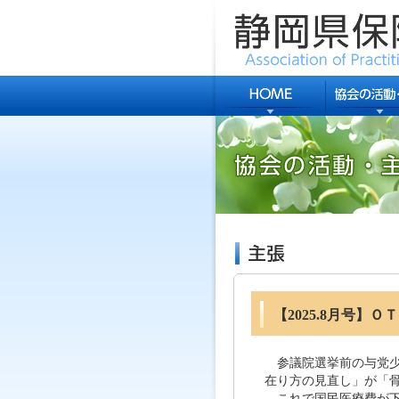
【2025.8月号
参議院選挙前の与党少
在り方の見直し」が「
これで国民医療費が下