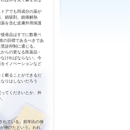
ストアでも同成分の薬が
薬、鎮咳剤、鎮痛解熱
菌薬を含む皮膚外用保護
で後発品はすでに数量ベ
行政の目標であるべきであ
は受診抑制に通じる。
点からの更なる医薬品・
かなければならない。今
薬をイノベーションなど
なく断ることができるだ
になりはしないだろう
買ってくださいとか、外
か。
道されている。前年比の伸
げが伸びたという。われ