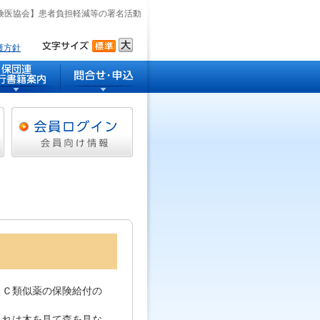
険医協会】患者負担軽減等の署名活動
護方針
ＴＣ類似薬の保険給付の
これは木を見て森を見な