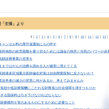
聞「主張」より
1
｜
2
｜
3
｜
4
｜
5
｜
6
｜
7
｜
8
｜
9
｜
10
｜
11
｜
12
｜
13
予約キャンセル料の厚労省通知にもの申す
】地域基幹病院の経営困難を乗り切るためには議会の熱意と住民のパワーが必
無料低額診療事業の充実を
このままではがんの治療を諦める人が確実に増えてくる
外来医師過多区域重点医師偏在対策は自由開業医制に反さないか？
外来受診患者の減少の背景に何があるか、考えてみませんか
】国民負担や低診療報酬にこだわる財務省は社会保障を潰すつもりか
】高すぎる国保料は引き下げなければならない
】地域医療構想を実のあるものにするために必要なこと