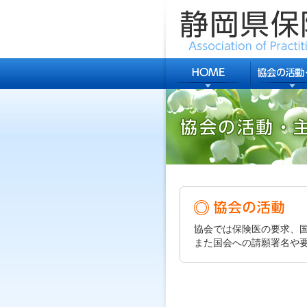
協会では保険医の要求、
また国会への請願署名や