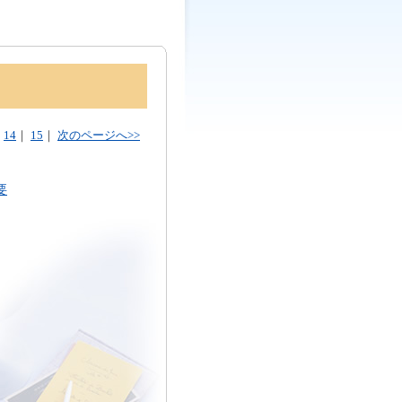
｜
14
｜
15
｜
次のページへ>>
要